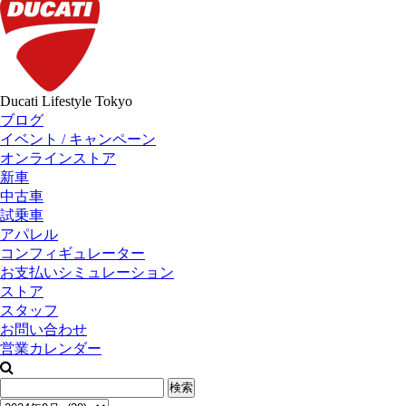
Ducati Lifestyle Tokyo
ブログ
イベント / キャンペーン
オンラインストア
新車
中古車
試乗車
アパレル
コンフィギュレーター
お支払いシミュレーション
ストア
スタッフ
お問い合わせ
営業カレンダー
検
索: