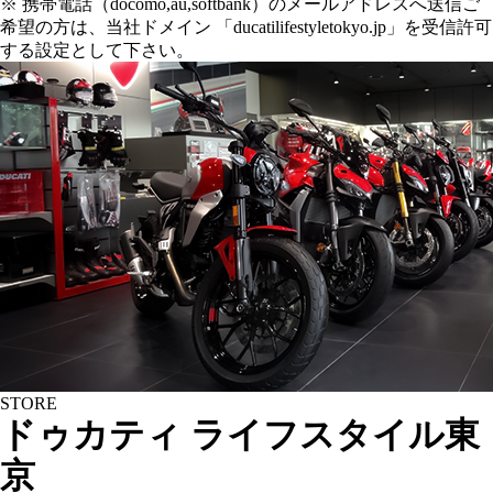
※ 携帯電話（docomo,au,softbank）のメールアドレスへ送信ご
希望の方は、当社ドメイン 「ducatilifestyletokyo.jp」を受信許可
する設定として下さい。
STORE
ドゥカティ ライフスタイル東
京