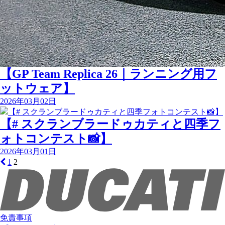
【GP Team Replica 26｜ランニング用フ
ットウェア】
2026年03月02日
【# スクランブラードゥカティと四季フ
ォトコンテスト📸】
2026年03月01日
1
2
免責事項