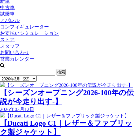
新車
中古車
試乗車
アパレル
コンフィギュレーター
お支払いシミュレーション
ストア
スタッフ
お問い合わせ
営業カレンダー
検
索:
【シーズンオープニング2026-100年の伝
説が今走り出す-】
2026年03月12日
【Ducati Logo C1｜レザー＆ファブリッ
ク製ジャケット】