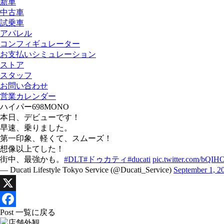
新車
中古車
試乗車
アパレル
コンフィギュレーター
お支払いシミュレーション
ストア
スタッフ
お問い合わせ
営業カレンダー
ハイパー698MONO
本日、デビューです！
早速、乗りました。
第一印象、軽くて、スムーズ！
想像以上てした！
街中、最強かも。
#DLT
#ドゥカティ
#ducati
pic.twitter.com/bQI
— Ducati Lifestyle Tokyo Service (@Ducati_Service)
September 1, 2
X
Facebook
Post 一覧に戻る