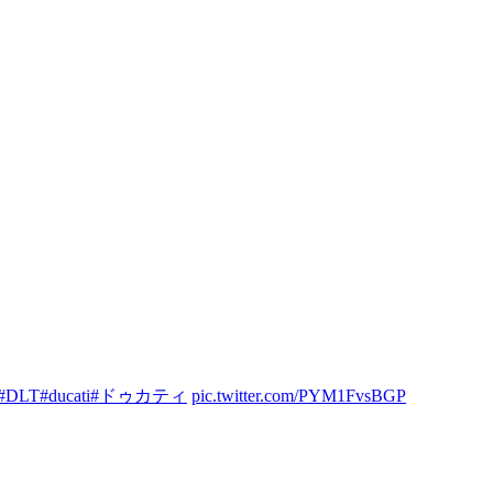
#DLT
#ducati
#ドゥカティ
pic.twitter.com/PYM1FvsBGP