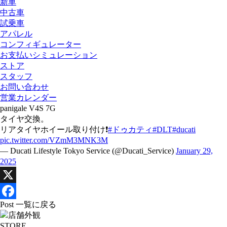
新車
中古車
試乗車
アパレル
コンフィギュレーター
お支払いシミュレーション
ストア
スタッフ
お問い合わせ
営業カレンダー
panigale V4S 7G
タイヤ交換。
リアタイヤホイール取り付け❗️
#ドゥカティ
#DLT
#ducati
pic.twitter.com/VZmM3MNK3M
— Ducati Lifestyle Tokyo Service (@Ducati_Service)
January 29,
2025
X
Facebook
Post 一覧に戻る
STORE