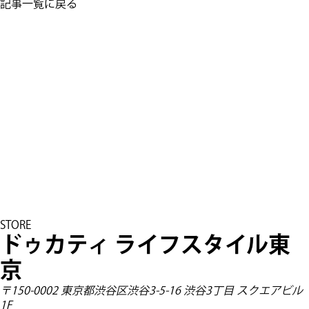
Facebook
記事一覧に戻る
STORE
ドゥカティ ライフスタイル東
京
〒150-0002 東京都渋谷区渋谷3-5-16 渋谷3丁目 スクエアビル
1F