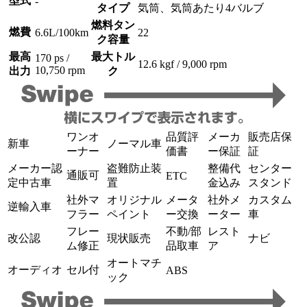
型式
-
タイプ
気筒、気筒あたり4バルブ
燃料タン
燃費
6.6L/100km
22
ク容量
最高
最大トル
170 ps /
12.6 kgf / 9,000 rpm
10,750 rpm
出力
ク
ワンオ
品質評
メーカ
販売店保
新車
ノーマル車
ーナー
価書
ー保証
証
メーカー認
盗難防止装
整備代
センター
通販可
ETC
定中古車
置
金込み
スタンド
社外マ
オリジナル
メータ
社外メ
カスタム
逆輸入車
フラー
ペイント
ー交換
ーター
車
フレー
不動/部
レスト
改公認
現状販売
ナビ
ム修正
品取車
ア
オートマチ
オーディオ
セル付
ABS
ック