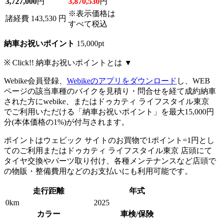
3,727,000
円
3,870,530
円
※表示価格は
諸経費 143,530 円
すべて税込
納車お祝いポイント
15,000pt
※ Click!! 納車お祝いポイントとは ▼
Webike会員登録、
Webikeのアプリをダウンロード
し、WEB
ページの該当車種のバイクを見積り・問合せを経て成約納車
された方にwebike、またはドゥカティ ライフスタイル東京
でご利用いただける「納車お祝いポイント」を最大15,000円
分(本体価格の1%)が付与されます。
ポイントはウェビック サイトのお買物で1ポイント=1円とし
てのご利用またはドゥカティ ライフスタイル東京 店頭にて
タイヤ交換やパーツ取り付け、各種メンテナンスなど店頭で
の物販・整備費用などのお支払いにも利用可能です。
走行距離
年式
0km
2025
カラー
車検/保険