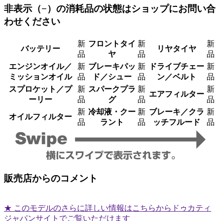
非表示（−）の消耗品の状態はショップにお問い合
わせください
新
フロントタイ
新
新
バッテリー
リヤタイヤ
品
ヤ
品
品
エンジンオイル／
新
ブレーキパッ
新
ドライブチェー
新
ミッションオイル
品
ド／シュー
品
ン／ベルト
品
スプロケット／プ
新
スパークプラ
新
新
エアフィルター
ーリー
品
グ
品
品
新
冷却液・クー
新
ブレーキ／クラ
新
オイルフィルター
品
ラント
品
ッチフルード
品
販売店からのコメント
★ このモデルのさらに詳しい情報はこちらからドゥカティ
ジャパンサイトでご覧いただけます