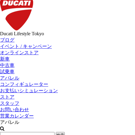
Ducati Lifestyle Tokyo
ブログ
イベント / キャンペーン
オンラインストア
新車
中古車
試乗車
アパレル
コンフィギュレーター
お支払いシミュレーション
ストア
スタッフ
お問い合わせ
営業カレンダー
アパレル
検