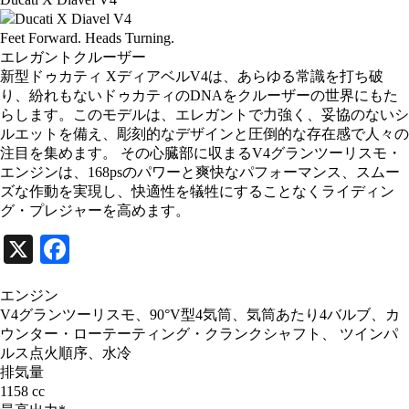
Feet Forward. Heads Turning.
エレガントクルーザー
新型ドゥカティ XディアベルV4は、あらゆる常識を打ち破
り、紛れもないドゥカティのDNAをクルーザーの世界にもた
らします。このモデルは、エレガントで力強く、妥協のないシ
ルエットを備え、彫刻的なデザインと圧倒的な存在感で人々の
注目を集めます。 その心臓部に収まるV4グランツーリスモ・
エンジンは、168psのパワーと爽快なパフォーマンス、スムー
ズな作動を実現し、快適性を犠牲にすることなくライディン
グ・プレジャーを高めます。
X
Facebook
エンジン
V4グランツーリスモ、90°V型4気筒、気筒あたり4バルブ、カ
ウンター・ローテーティング・クランクシャフト、 ツインパ
ルス点火順序、水冷
排気量
1158 cc