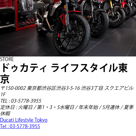
STORE
ドゥカティ ライフスタイル東
京
〒150-0002 東京都渋谷区渋谷3-5-16 渋谷3丁目 スクエアビル
1F
TEL : 03-5778-3955
定休日 : 火曜日 / 第1・3・5水曜日 / 年末年始 / 5月連休 / 夏季
休暇
Ducati Lifestyle Tokyo
Tel :
03-5778-3955