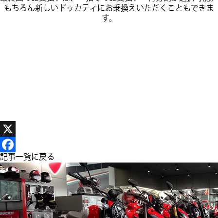
もちろん新しいドゥカティにお乗換えいただくこともできま
す。
X
Facebook
記事一覧に戻る