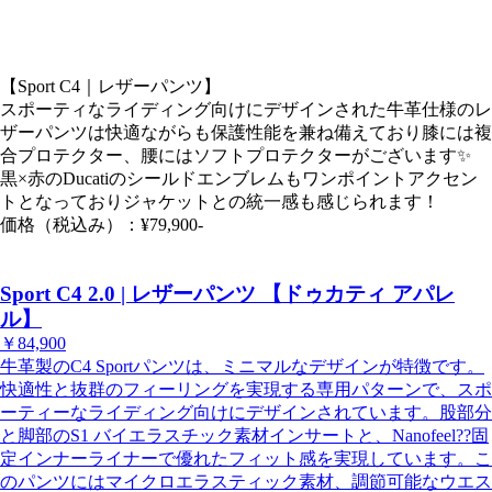
【Sport C4｜レザーパンツ】
スポーティなライディング向けにデザインされた牛革仕様のレ
ザーパンツは快適ながらも保護性能を兼ね備えており膝には複
合プロテクター、腰にはソフトプロテクターがございます✨️
黒×赤のDucatiのシールドエンブレムもワンポイントアクセン
トとなっておりジャケットとの統一感も感じられます！
価格（税込み）：¥79,900-
Sport C4 2.0 | レザーパンツ 【ドゥカティ アパレ
ル】
￥84,900
牛革製のC4 Sportパンツは、ミニマルなデザインが特徴です。
快適性と抜群のフィーリングを実現する専用パターンで、スポ
ーティーなライディング向けにデザインされています。股部分
と脚部のS1 バイエラスチック素材インサートと、Nanofeel??固
定インナーライナーで優れたフィット感を実現しています。こ
のパンツにはマイクロエラスティック素材、調節可能なウエス