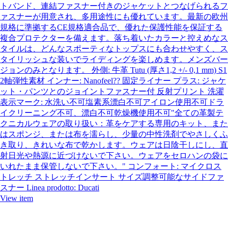
トバンド、連結ファスナー付きのジャケットとつなげられるフ
ァスナーが用意され、多用途性にも優れています。最新の欧州
規格に準拠するCE規格適合品で、優れた保護性能を保証する
複合プロテクターを備えます。落ち着いたカラーと控えめなス
タイルは、どんなスポーティなトップスにも合わせやすく、ス
タイリッシュな装いでライディングを楽しめます。メンズバー
ジョンのみとなります。 外側: 牛革 Tutu (厚さ1,2 +/- 0,1 mm) S1
2軸弾性素材 インナー: Nanofeel?? 固定ライナー プラス: ジャケ
ット・パンツとのジョイントファスナー付 反射プリント 洗濯
表示マーク: 水洗い不可塩素系漂白不可アイロン使用不可ドラ
イクリーニング不可、漂白不可乾燥機使用不可"全ての革製テ
クニカルウェアの取り扱い：革をケアする専用のキット、また
はスポンジ、または布を濡らし、少量の中性洗剤でやさしくふ
き取り、きれいな布で乾かします。ウェアは日陰干しにし、直
射日光や熱源に近づけないで下さい。ウェアをセロハンの袋に
いれたまま保管しないで下さい。" コンフォート: マイクロス
トレッチ ストレッチインサート サイズ調整可能なサイドファ
スナー Linea prodotto: Ducati
View item