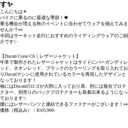
す✨️
こんにちは☀
バイクに乗るのに最適な季節！🍁
乗る機会が増える秋のイベントに合わせてウェアを揃えてみま
せんか？👀
今回はサーキット走行におすすめのライディングウェアのご紹
介です✨️
【Ducati Corse C6｜レザージャケット】
牛革で製作されたレザージャケットはサイドにバーガンディレ
ッド、ネオンレッド、ブラックのカラーリングを取り入れてお
りDucatiマシンに使用されているカラーを再現したデザインと
なっております！
袖にはDucatiのロゴが大胆に入っており肩、肘には複合プロテ
クター、別売りのバックプロテクターも装着出来るようになっ
ております✨️
腰にはレザーパンツと連結できるファスナーがございます！👀
価格（税込み）：¥105,900-