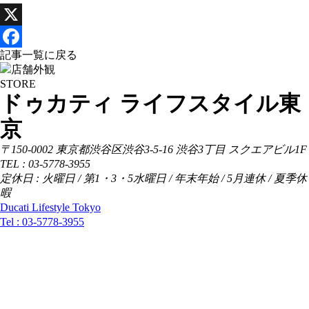
X
Facebook
記事一覧に戻る
STORE
ドゥカティ ライフスタイル東
京
〒150-0002 東京都渋谷区渋谷3-5-16 渋谷3丁目 スクエアビル1F
TEL : 03-5778-3955
定休日 : 火曜日 / 第1・3・5水曜日 / 年末年始 / 5月連休 / 夏季休
暇
Ducati Lifestyle Tokyo
Tel :
03-5778-3955