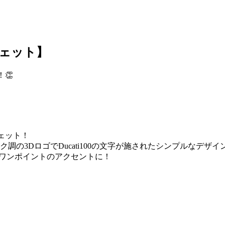
スウェット】
👏
ウェット！
の3DロゴでDucati100の文字が施されたシンプルなデザイン
グがワンポイントのアクセントに！