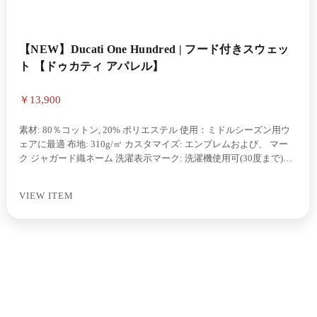
【NEW】Ducati One Hundred | フード付きスウェッ
ト 【ドゥカティ アパレル】
￥13,900
素材: 80％コットン, 20% ポリエステル 使用：ミドルシーズン用ウ
ェアに最適 布地: 310g/㎡ カスタマイズ: エンブレムおよび、 マー
ク ジャガード織ネーム 洗濯表示マーク: 洗濯機使用可(30度まで)塩
素系漂白不可アイロン温度(110度まで)裏返してアイロンを当てて
くださいドライクリーニング不可、漂白不可乾燥機使用不可 Linea
VIEW ITEM
prodotto: Ducati 素材: コットン