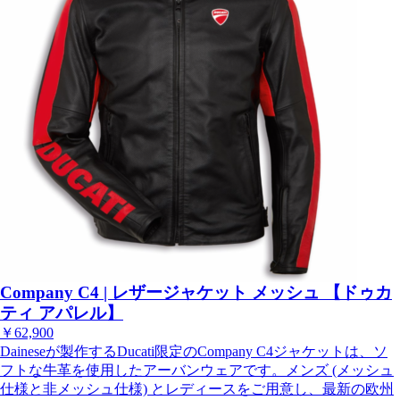
Company C4 | レザージャケット メッシュ 【ドゥカ
ティ アパレル】
￥62,900
Daineseが製作するDucati限定のCompany C4ジャケットは、ソ
フトな牛革を使用したアーバンウェアです。メンズ (メッシュ
仕様と非メッシュ仕様) とレディースをご用意し、最新の欧州