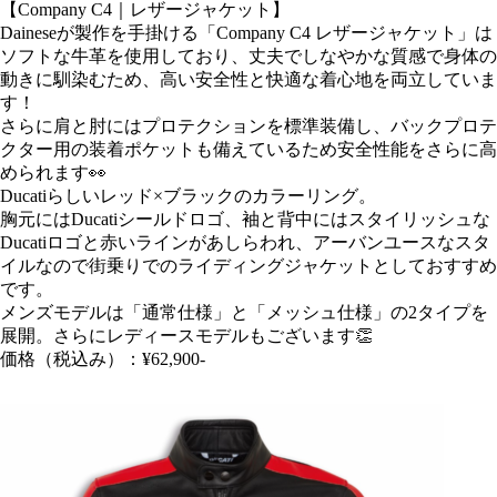
【Company C4｜レザージャケット】
Daineseが製作を手掛ける「Company C4 レザージャケット」は
ソフトな牛革を使用しており、丈夫でしなやかな質感で身体の
動きに馴染むため、高い安全性と快適な着心地を両立していま
す！
さらに肩と肘にはプロテクションを標準装備し、バックプロテ
クター用の装着ポケットも備えているため安全性能をさらに高
められます👀
​Ducatiらしいレッド×ブラックのカラーリング。
胸元にはDucatiシールドロゴ、袖と背中にはスタイリッシュな
Ducatiロゴと赤いラインがあしらわれ、アーバンユースなスタ
イルなので街乗りでのライディングジャケットとしておすすめ
です。
メンズモデルは「通常仕様」と「メッシュ仕様」の2タイプを
展開。さらにレディースモデルもございます👏
価格（税込み）：¥62,900-