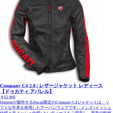
Company C4 2.0 | レザージャケット レディース
【ドゥカティ アパレル】
￥62,900
Daineseが製作するDucati限定のCompany C4ジャケットは、ソ
フトな牛革を使用したアーバンウェアです。メンズ (メッシュ
仕様と非メッシュ仕様) とレディースをご用意し、最新の欧州