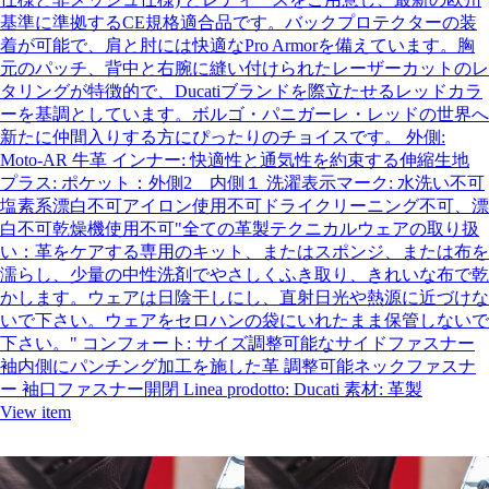
基準に準拠するCE規格適合品です。バックプロテクターの装
着が可能で、肩と肘には快適なPro Armorを備えています。胸
元のパッチ、背中と右腕に縫い付けられたレーザーカットのレ
タリングが特徴的で、Ducatiブランドを際立たせるレッドカラ
ーを基調としています。ボルゴ・パニガーレ・レッドの世界へ
新たに仲間入りする方にぴったりのチョイスです。 外側:
Moto-AR 牛革 インナー: 快適性と通気性を約束する伸縮生地
プラス: ポケット：外側2 内側１ 洗濯表示マーク: 水洗い不可
塩素系漂白不可アイロン使用不可ドライクリーニング不可、漂
白不可乾燥機使用不可"全ての革製テクニカルウェアの取り扱
い：革をケアする専用のキット、またはスポンジ、または布を
濡らし、少量の中性洗剤でやさしくふき取り、きれいな布で乾
かします。ウェアは日陰干しにし、直射日光や熱源に近づけな
いで下さい。ウェアをセロハンの袋にいれたまま保管しないで
下さい。" コンフォート: サイズ調整可能なサイドファスナー
袖内側にパンチング加工を施した革 調整可能ネックファスナ
ー 袖口ファスナー開閉 Linea prodotto: Ducati 素材: 革製
View item