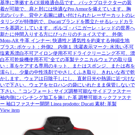
基準に準拠するCE規格適合品です。バックプロテクターの装
着が可能で、肩と肘には快適なPro Armorを備えています。胸
元のパッチ、背中と右腕に縫い付けられたレーザーカットのレ
タリングが特徴的で、Ducatiブランドを際立たせるレッドカラ
ーを基調としています。ボルゴ・パニガーレ・レッドの世界へ
新たに仲間入りする方にぴったりのチョイスです。 外側:
Moto-AR 牛革 インナー: 快適性と通気性を約束する伸縮生地
プラス: ポケット：外側2 内側１ 洗濯表示マーク: 水洗い不可
塩素系漂白不可アイロン使用不可ドライクリーニング不可、漂
白不可乾燥機使用不可"全ての革製テクニカルウェアの取り扱
い：革をケアする専用のキット、またはスポンジ、または布を
濡らし、少量の中性洗剤でやさしくふき取り、きれいな布で乾
かします。ウェアは日陰干しにし、直射日光や熱源に近づけな
いで下さい。ウェアをセロハンの袋にいれたまま保管しないで
下さい。" コンフォート: サイズ調整可能なサイドファスナー
袖内側にパンチング加工を施した革 調整可能ネックファスナ
ー 袖口ファスナー開閉 Linea prodotto: Ducati 素材: 革製
View item