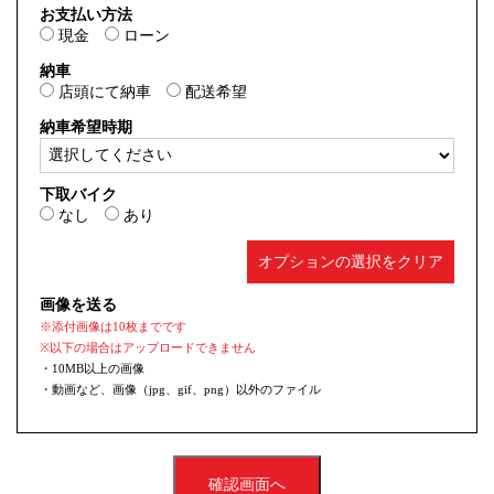
お支払い方法
現金
ローン
納車
店頭にて納車
配送希望
納車希望時期
下取バイク
なし
あり
オプションの選択をクリア
画像を送る
※添付画像は10枚までです
※以下の場合はアップロードできません
・10MB以上の画像
・動画など、画像（jpg、gif、png）以外のファイル
確認画面へ